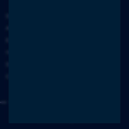
DOWNLOADS
AGB
EINKAUFSBEDINGUNGEN
IMPRESSUM
DATENSCHUTZ
COC LIEFERANTEN
FOLGE UNS
© HSC Werkzeugbau 2026