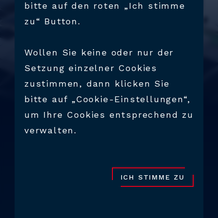
bitte auf den roten „Ich stimme
zu“ Button.
Wollen Sie keine oder nur der
Setzung einzelner Cookies
zustimmen, dann klicken Sie
bitte auf „Cookie-Einstellungen“,
um Ihre Cookies entsprechend zu
verwalten.
UNTERNEHMEN
ÜBER UNS
ICH STIMME ZU
HSC (HAIDLMAIR Schlierbach
Company) ist CNC-Lohnfertiger im
Kremstal, Bezirk Kirchdorf an der
Krems in Oberösterreich.